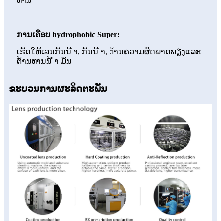
ທ່ານ
ການເຄືອບ hydrophobic Super:
ເຮັດໃຫ້ເລນກັນນ້ ຳ, ກັນນ້ ຳ, ຕ້ານຄວາມຜິດພາດພຽງແລະ
ຕ້ານທານນ້ ຳ ມັນ
ຂະບວນການຜະລິດຕະພັນ