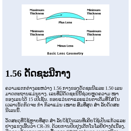
1.56 ດັດຊະນີກາງ
ຄວາມແຕກຕ່າງລະຫວ່າງ 1.56 ກາງຂອງດັດຊະນີແລະ 1.50 ເລນ
ມາດຕະຖານແມ່ນບາງ. ເລນທີ່ມີດັດຊະນີນີ້ຊ່ວຍຫຼຸດຄວາມ ໜາ
ຂອງເລນໄດ້ 15 ເປີເຊັນ. ຂອບແວ່ນຕາແລະແວ່ນຕາເຕັມທີ່ໃສ່ໃນ
ເວລາເຮັດກິດຈະ ກຳ ກິລາແມ່ນ ເໝາະ ສົມທີ່ສຸດ ສຳ ລັບດັດສະ
ນີເລນນີ້.
ວັດສະດຸທີ່ໃຊ້ຫຼາຍທີ່ສຸດ ສຳ ລັບໃຊ້ໃນເລນທີ່ເຄີຍໃຊ້ເປັນແກ້ວແລະ
ຢາງແຂງເອີ້ນວ່າ CR-39. ດ້ວຍການປັບປຸງເຕັກໂນໂລຢີຢ່າງຕໍ່ເນື່ອງ,