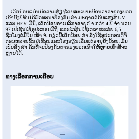
ເດັກນ້ອຍແມ່ນມີຄວາມສ່ຽງໂດຍສະເພາະຍ້ອນວ່າຕາຂອງພວກ
ເຂົາຍັງບໍ່ທັນໄດ້ພັດທະນາປ້ອງກັນ ທຳ ມະຊາດຕໍ່ກັບແສງສີ UV
ແລະ HEV. ມື້ນີ້, ເດັກນ້ອຍອາເມລິກາອາຍຸຕ່ ຳ ກວ່າ 4 ປີ ຈຳ ນວນ
97 ເປີເຊັນໃຊ້ອຸປະກອນມືຖື, ແລະໄວລຸ້ນໃຊ້ເວລາສະເລ່ຍ 6,5
ຊົ່ວໂມງຕໍ່ມື້ໃນ ໜ້າ ຈໍ. ດຽວນີ້ເດັກນ້ອຍ ກຳ ລັງໃຊ້ອຸປະກອນດິຈິ
ຕອນຫລາຍຂຶ້ນຢູ່ເຮືອນແລະໂຮງຮຽນເລີ່ມແຕ່ອາຍຸຍັງນ້ອຍ, ມັນ
ເປັນສິ່ງ ສຳ ຄັນທີ່ຈະປ້ອງກັນຕາຂອງພວກເຂົາໃຫ້ຫຼາຍເທົ່າທີ່ຈະ
ຫຼາຍໄດ້.
ທາງເລືອກການເຄືອບ