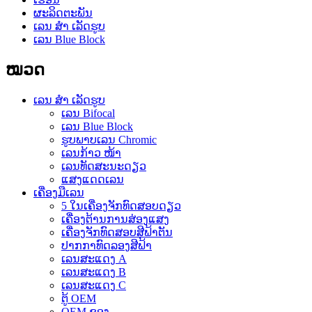
ຜະລິດຕະພັນ
ເລນ ສຳ ເລັດຮູບ
ເລນ Blue Block
ໝວດ
ເລນ ສຳ ເລັດຮູບ
ເລນ Bifocal
ເລນ Blue Block
ຮູບພາບເລນ Chromic
ເລນກ້າວ ໜ້າ
ເລນທັດສະນະດຽວ
ແສງແດດເລນ
ເຄື່ອງມືເລນ
5 ໃນເຄື່ອງຈັກທົດສອບດຽວ
ເຄື່ອງຕ້ານການສ່ອງແສງ
ເຄື່ອງຈັກທົດສອບສີຟ້າຕັນ
ປາກກາທົດລອງສີຟ້າ
ເລນສະແດງ A
ເລນສະແດງ B
ເລນສະແດງ C
ຕູ້ OEM
OEM ຊອງ