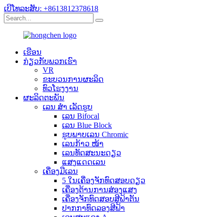
ເບີໂທລະສັບ: +8613812378618
ເຮືອນ
ກ່ຽວ​ກັບ​ພວກ​ເຮົາ
VR
ຂະບວນການຜະລິດ
ທົວໂຮງງານ
ຜະລິດຕະພັນ
ເລນ ສຳ ເລັດຮູບ
ເລນ Bifocal
ເລນ Blue Block
ຮູບພາບເລນ Chromic
ເລນກ້າວ ໜ້າ
ເລນທັດສະນະດຽວ
ແສງແດດເລນ
ເຄື່ອງມືເລນ
5 ໃນເຄື່ອງຈັກທົດສອບດຽວ
ເຄື່ອງຕ້ານການສ່ອງແສງ
ເຄື່ອງຈັກທົດສອບສີຟ້າຕັນ
ປາກກາທົດລອງສີຟ້າ