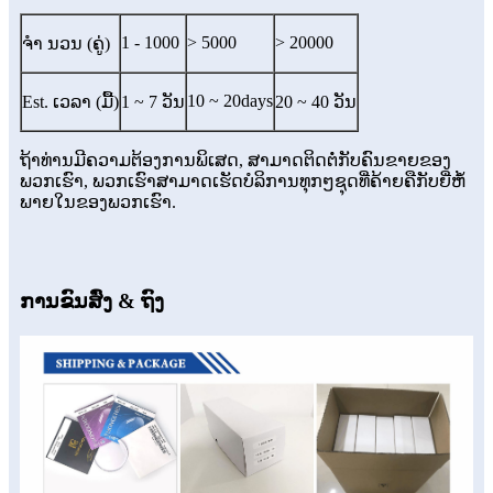
1 - 1000
> 5000
> 20000
ຈຳ ນວນ (ຄູ່)
10 ~ 20days
Est. ເວລາ (ມື້)
1 ~ 7 ວັນ
20 ~ 40 ວັນ
ຖ້າທ່ານມີຄວາມຕ້ອງການພິເສດ, ສາມາດຕິດຕໍ່ກັບຄົນຂາຍຂອງ
ພວກເຮົາ, ພວກເຮົາສາມາດເຮັດບໍລິການທຸກໆຊຸດທີ່ຄ້າຍຄືກັບຍີ່ຫໍ້
ພາຍໃນຂອງພວກເຮົາ.
ການຂົນສົ່ງ & ຖົງ