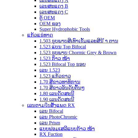
ເລນສະແດງ A
ເລນສະແດງ B
ເລນສະແດງ C
ຕູ້ OEM
OEM ຊອງ
Super Hydrophobic Tools
ແກ້ວແຮ່ທາດ
1.503 ຮູບພາບສີເທົາເຂັ້ມແລະສີນ້ ຳ ຕານ
1.523 ແບນ Top Bifocal
1.523 ຮູບພາບ Chormic Grey & Brown
1.523 ກ້າວ ໜ້າ
1.523 Bifocal Top ຮອບ
ເລນ 1.523
1.523 ແກ້ວຂາວ
1.70 ສີຂາວທາທິການ
1.70 ສີຂາວອັນດັບຕົ້ນໆ
1.80 ເລນດັດສະນີ
1.90 ເລນດັດສະນີ
ເລນຕາມໃບສັ່ງແພດ RX
ເລນ Bifocal
ເລນ PhotoChromic
ເລນ Prism
ແບບຟອມເສລີແບບກ້າວ ໜ້າ
RX Fuction