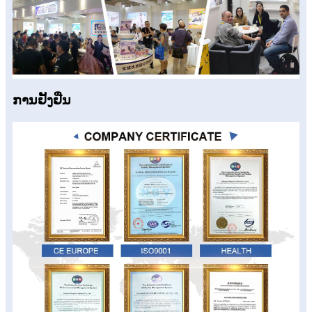
ການຢັ້ງຢືນ