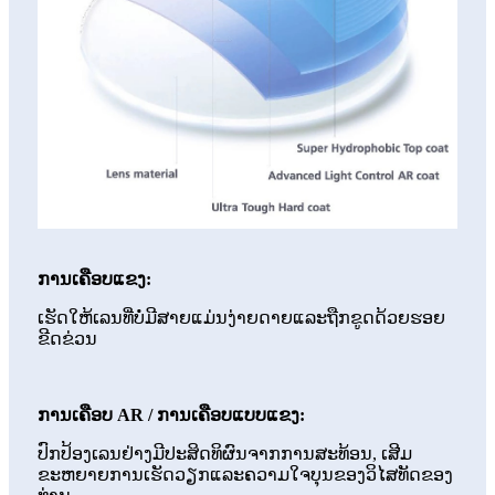
ການເຄືອບແຂງ:
ເຮັດໃຫ້ເລນທີ່ບໍ່ມີສາຍແມ່ນງ່າຍດາຍແລະຖືກຂູດດ້ວຍຮອຍ
ຂີດຂ່ວນ
ການເຄືອບ AR / ການເຄືອບແບບແຂງ:
ປົກປ້ອງເລນຢ່າງມີປະສິດທິຜົນຈາກການສະທ້ອນ, ເສີມ
ຂະຫຍາຍການເຮັດວຽກແລະຄວາມໃຈບຸນຂອງວິໄສທັດຂອງ