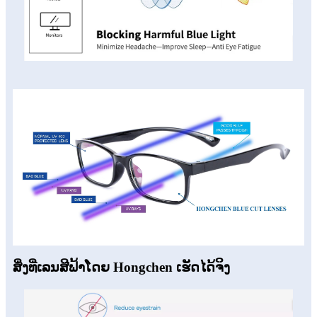
ສິ່ງທີ່ເລນສີຟ້າໂດຍ Hongchen ເຮັດໄດ້ຈິງ