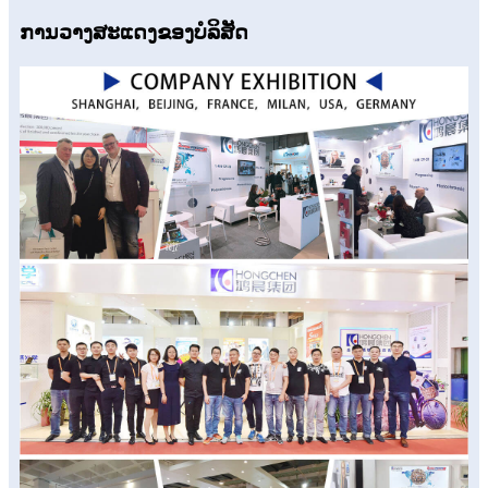
ການວາງສະແດງຂອງບໍລິສັດ