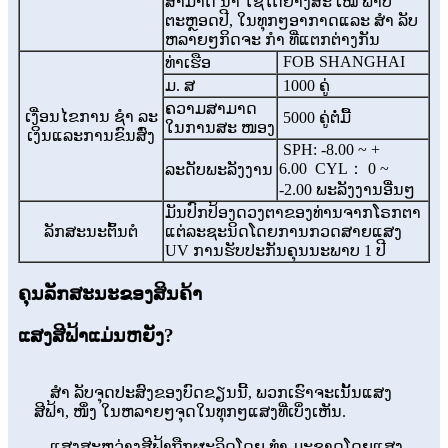
ສາມາດ ນຳ ໃຊ້ໄດ້ຢ່າງສະ ເໝີ ພາບ
ຕະຫຼອດປີ, ໃນທຸກໆອາກາດແລະ ສຳ ລັບ
ຫລາຍໆກິດຈະ ກຳ ທີ່ແຕກຕ່າງກັນ
FOB SHANGHAI
ທ່າເຮືອ
ມ. ສ
1000 ຄູ່
ຄວາມສາມາດ
ເງື່ອນໄຂການ ຊຳ ລະ
5000 ຄູ່ຕໍ່ມື້
ໃນການສະ ໜອງ
ເງິນແລະການຂົນສົ່ງ
SPH: -8.00 ~ +
6.00
CYL： 0 ~
ລະດັບພະລັງງານ
-2.00
ພະລັງງານອື່ນໆ
ມັນປົກປ້ອງດວງຕາຂອງທ່ານຈາກໂຣກຕາ
ລັກສະນະຕົ້ນຕໍ
ແຕ່ລະຊະນິດໂດຍການກວດສາຍແສງ
UV
ການຮັບປະກັນຄຸນນະພາບ 1 ປີ
ຄຸນລັກສະນະຂອງສິນຄ້າ
ແສງສີຟ້າແມ່ນຫຍັງ?
ສຳ ລັບຈຸດປະສົງຂອງບົດຂຽນນີ້, ພວກເຮົາຈະເນັ້ນແສງ
ສີຟ້າ, ໜຶ່ງ ໃນຫລາຍໆຈຸດໃນທຸກໆແສງທີ່ເບິ່ງເຫັນ.
ແສງສະຫວ່າງສີຟ້າຖືກຜະລິດໂດຍ ທຳ ມະຊາດໂດຍແສງ