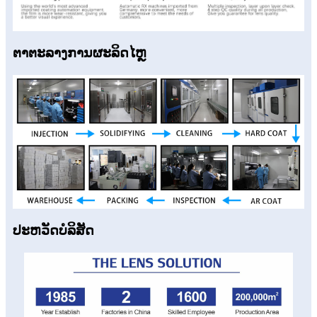
ຕາຕະລາງການຜະລິດໄຫຼ
ປະ​ຫວັດ​ບໍ​ລິ​ສັດ