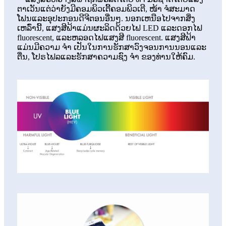
ຕາເວັນແຕ່ວ່າຍັງມີຄອມພິວເຕີ້ຄອມພິວເຕີ, ໜ້າ ຈໍສະມາດ
ໂຟນແລະອຸປະກອນດີຈີຕອນອື່ນໆ. ນອກເຫນືອໄປຈາກສິ່ງ
ເຫລົ່ານີ້, ແສງສີຟ້າແມ່ນຜະລິດດ້ວຍໄຟ LED ແລະດອກໄຟ
fluorescent, ແລະຫລອດໄຟແສງສີ fluorescent. ແສງສີຟ້າ
ແມ່ນມີຄວາມ ຈຳ ເປັນໃນການຮັກສາວົງຈອນການນອນແລະ
ຕື່ນ, ໂປຣໄຟລແລະຮັກສາຄວາມຊົງ ຈຳ ຂອງທ່ານໃຫ້ຄົມ.