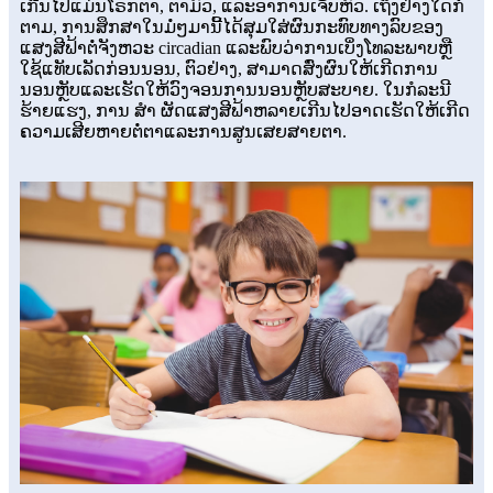
ເກີນໄປແມ່ນໂຣກຕາ, ຕາມົວ, ແລະອາການເຈັບຫົວ. ເຖິງຢ່າງໃດກໍ່
ຕາມ, ການສຶກສາໃນມໍ່ໆມານີ້ໄດ້ສຸມໃສ່ຜົນກະທົບທາງລົບຂອງ
ແສງສີຟ້າຕໍ່ຈັງຫວະ circadian ແລະພົບວ່າການເບິ່ງໂທລະພາບຫຼື
ໃຊ້ແທັບເລັດກ່ອນນອນ, ຕົວຢ່າງ, ສາມາດສົ່ງຜົນໃຫ້ເກີດການ
ນອນຫຼັບແລະເຮັດໃຫ້ວົງຈອນການນອນຫຼັບສະບາຍ. ໃນກໍລະນີ
ຮ້າຍແຮງ, ການ ສຳ ຜັດແສງສີຟ້າຫລາຍເກີນໄປອາດເຮັດໃຫ້ເກີດ
ຄວາມເສີຍຫາຍຕໍ່ຕາແລະການສູນເສຍສາຍຕາ.