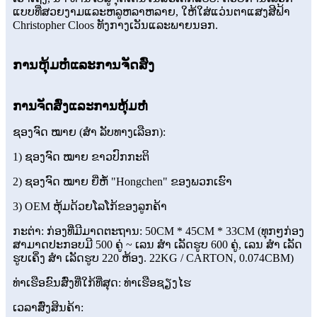
ແບບທີ່ສວຍງາມແລະຫລູຫລາຫລາຍ, ໃຫ້ໃສ່ແວ່ນຕາແສງສີຟ້າ
Christopher Cloos ທັງກາງເວັນແລະພາຍນອກ.
ການຫຸ້ມຫໍ່ແລະການຈັດສົ່ງ
ການຈັດສົ່ງແລະການຫຸ້ມຫໍ່
ຊອງຈົດ ໝາຍ (ສຳ ລັບທາງເລືອກ):
1) ຊອງຈົດ ໝາຍ ຂາວປົກກະຕິ
2) ຊອງຈົດ ໝາຍ ຍີ່ຫໍ້ "Hongchen" ຂອງພວກເຮົາ
3) OEM ຫຸ້ມດ້ວຍໂລໂກ້ຂອງລູກຄ້າ
ກະຕ່າ: ກ່ອງທີ່ມີມາດຕະຖານ: 50CM * 45CM * 33CM (ທຸກໆກ່ອງ
ສາມາດປະກອບມີ 500 ຄູ່ ~ ເລນ ສຳ ເລັດຮູບ 600 ຄູ່, ເລນ ສຳ ເລັດ
ຮູບເຄິ່ງ ສຳ ເລັດຮູບ 220 ຫ້ອງ. 22KG / CARTON, 0.074CBM)
ທ່າເຮືອຂົນສົ່ງທີ່ໃກ້ທີ່ສຸດ: ທ່າເຮືອຊຽງໄຮ
ເວລາສົ່ງສິນຄ້າ: