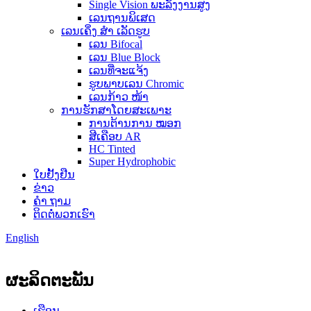
Single Vision ພະລັງງານສູງ
ເລນຖານພິເສດ
ເລນເຄິ່ງ ສຳ ເລັດຮູບ
ເລນ Bifocal
ເລນ Blue Block
ເລນທີ່ຈະແຈ້ງ
ຮູບພາບເລນ Chromic
ເລນກ້າວ ໜ້າ
ການຮັກສາໂດຍສະເພາະ
ການຕ້ານການ ໝອກ
ສີເຄືອບ AR
HC Tinted
Super Hydrophobic
ໃບຢັ້ງຢືນ
ຂ່າວ
ຄຳ ຖາມ
ຕິດ​ຕໍ່​ພວກ​ເຮົາ
English
ຜະລິດຕະພັນ
ເຮືອນ