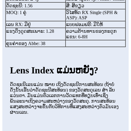
ດັດຊະນີ: 1.56
ສີ: ສີຂຽວ
MOQ: 1 ຄູ່
ວິໄສທັດ RX Single (SPH &
ASP): ASP
ເລນ RX: ມີຢູ່
ແບບຟອມຟຣີ: ມີໃຫ້
ແຮງດຶງດູດສະເພາະ: 1.28
ຄວາມຕ້ານທານຂອງກະດູກ
ແຂນ: 6-8H
ຄຸນຄ່າຂອງ Abbe: 38
Lens Index ແມ່ນຫຍັງ?
ດັດຊະນີເລນແມ່ນ ໝາຍ ເຖິງດັດຊະນີການສະທ້ອນ (ຖ້າບໍ່
ດັ່ງນັ້ນເອີ້ນວ່າດັດຊະນີສະທ້ອນ) ຂອງວັດສະດຸເລນ ສຳ ລັບ
ແວ່ນຕາ. ມັນແມ່ນຕົວເລກການວັດແທກທີ່ທຽບເທົ່າເຊິ່ງ
ພັນລະນາເຖິງຄວາມສະຫວ່າງຂອງວັດສະດຸ. ການສະທ້ອນ
ແສງສະຫວ່າງຈະຂຶ້ນກັບວິທີການທີ່ແສງສະຫວ່າງຕົວມັນເອງ
ຜ່ານເລນ.