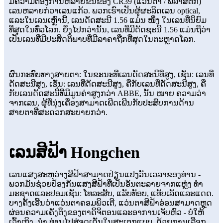
ມີຄວາມຕ້ອງການຫລາຍຂື້ນຂອງ CR39 (ແວ່ນຕາ / ພລາສຕິກ)
ເລນຫລາຍກ່ວາເລນແກ້ວ. ພວກເຮົາເປັນຜູ້ຜະລິດເລນ optical,
ແລະໃນເລນເຫຼົ່ານີ້, ເລນດັດສະນີ 1.56 ແມ່ນ ໜຶ່ງ ໃນເລນທີ່ນິຍົມ
ທີ່ສຸດໃນທົ່ວໂລກ. ຍິ່ງໄປກວ່ານັ້ນ, ເລນທີ່ມີດັດຊະນີ 1.56 ແມ່ນຖືວ່າ
ເປັນເລນທີ່ມີປະສິດຕິພາບທີ່ມີລາຄາຖືກທີ່ສຸດໃນຕະຫຼາດໂລກ.
ຜົນກະທົບທາງສາຍຕາ: ໃນຂະນະທີ່ເລນດັດສະນີທີ່ສູງ, ເຊັ່ນ: ເລນທີ່
ດັດສະນີສູງ, ເຊັ່ນ: ເລນທີ່ດັດສະນີສູງ, ຄືກັບເລນທີ່ດັດສະນີສູງ, ຄື
ກັບເລນດັດສະນີທີ່ມີມູນຄ່າສູງກວ່າ ABBE, ນັ້ນ ໝາຍ ຄວາມວ່າ
ຈາກເລນ, ຜູ້ທີ່ນຸ່ງເຄື່ອງສາມາດເພີດເພີນກັບປະສົບການດ້ານ
ສາຍຕາທີ່ສະດວກສະບາຍກວ່າ.
ເລນສີຟ້າ Hongchen
ເລນແສງສະຫວ່າງສີຟ້າສາມາດປ່ຽນແປງວັນເວລາຂອງທ່ານ -
ພວກມັນຊ່ວຍປ້ອງກັນແສງສີຟ້າທີ່ເປັນອັນຕະລາຍຈາກແຫຼ່ງ ທຳ
ມະຊາດແລະປອມເຊັ່ນ: ໂທລະສັບ, ແລັບທັອບ, ແທັບເລັດແລະແດດ.
ບາງຄັ້ງເອີ້ນວ່າແວ່ນຕາຄອມພິວເຕີ, ແວ່ນຕາສີຟ້າອ່ອນສາມາດຫຼຸດ
ຜ່ອນຄວາມເຄັ່ງຕຶງຂອງຕາດິຈິຕອນແລະອາການເຈັບຫົວ - ບໍ່ໃຫ້
ເວົ້າເຖິງ, ນຳ ທ່ານໄປສູ່ຈຸດເດັ່ນໃນສະເຕກແບບ. ດ້ວຍການເລືອກ