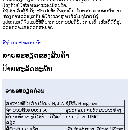
ປ້ອງກັນບໍ່ໃຫ້ສາຍຕາແລະເມື່ອຍລ້າ.
ໃຊ້ ສຳ ລັບຜູ້ທີ່ເບິ່ງ ໜ້າ ປະທັບໃຈທຸກຄົນ, ໂດຍສະເພາະພະນັກງານ
ຫ້ອງການແລະບຸກຄົນທີ່ໃຊ້ເວລາຫຼາຍຊົ່ວໂມງໂດຍໃຊ້
ອຸປະກອນດິຈິຕອນຜູ້ທີ່ຕ້ອງການການປະຕິບັດການເບິ່ງເຫັນທີ່ດີທີ່ສຸດ
ແລະຄວາມສະດວກສະບາຍ.
ສົ່ງອີເມວຫາພວກເຮົາ
ລາຍລະອຽດຂອງສິນຄ້າ
ປ້າຍຜະລິດຕະພັນ
ລາຍລະອຽດດ່ວນ
ສະຖານທີ່ຕົ້ນ ກຳ ເນີດ: CN; JIA
ຊື່ຍີ່ຫໍ້: Hongchen
ຈຳ ນວນຕົວແບບ: 1.56
ອຸປະກອນການທັດສະນະ: ຢາງ
ຜົນກະທົບຂອງວິໄສທັດ: ວິໄສທັດ
ການເຄືອບ: HMC
ດຽວ
ສີທັດສະນະ: ແຈ້ງ
ເສັ້ນຜ່າສູນກາງ: 70mm / 65mm