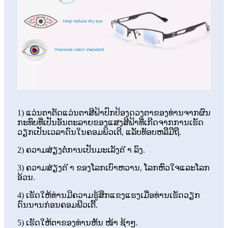
1) ແວ່ນຕາຕັດແວ່ນຕາສີຟ້າປົກປ້ອງດວງຕາຂອງທ່ານຈາກຜົນ
ກະທົບທີ່ເປັນອັນຕະລາຍຂອງແສງສີຟ້າທີ່ເກີດຈາກການເຮັດ
ວຽກເປັນເວລາດົນໃນຄອມພິວເຕີ, ແລັບທັອບຫລືມືຖື.
2) ຄວາມສ່ຽງຕໍ່ການເປັນມະເລັງຕ່ ຳ ລົງ.
3) ຄວາມສ່ຽງຕ່ ຳ ຂອງໂລກເບົາຫວານ, ໂລກຫົວໃຈແລະໂລກ
ອ້ວນ.
4) ເຮັດໃຫ້ທ່ານມີຄວາມຮູ້ສຶກແຂງແຮງເມື່ອທ່ານເຮັດວຽກ
ດົນນານກ່ອນຄອມພີວເຕີ້.
5) ເຮັດໃຫ້ຕາຂອງທ່ານຫັນ ໜ້າ ຊ້າໆ.