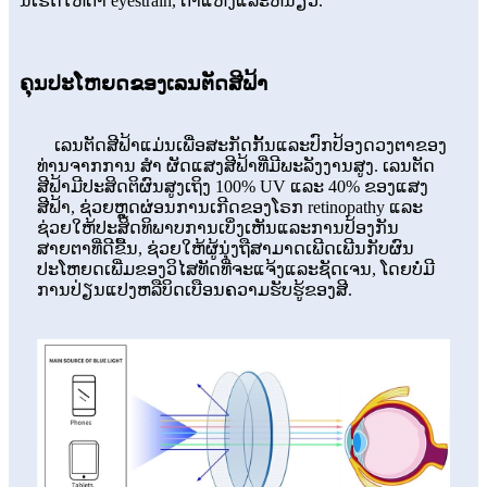
ນີ້ເຮັດໃຫ້ຕາ eyestrain, ຕາແຫ້ງແລະຫນຽວ.
ຄຸນປະໂຫຍດຂອງເລນຕັດສີຟ້າ
ເລນຕັດສີຟ້າແມ່ນເພື່ອສະກັດກັ້ນແລະປົກປ້ອງດວງຕາຂອງ
ທ່ານຈາກການ ສຳ ຜັດແສງສີຟ້າທີ່ມີພະລັງງານສູງ. ເລນຕັດ
ສີຟ້າມີປະສິດຕິຜົນສູງເຖິງ 100% UV ແລະ 40% ຂອງແສງ
ສີຟ້າ, ຊ່ວຍຫຼຸດຜ່ອນການເກີດຂອງໂຣກ retinopathy ແລະ
ຊ່ວຍໃຫ້ປະສິດທິພາບການເບິ່ງເຫັນແລະການປ້ອງກັນ
ສາຍຕາທີ່ດີຂື້ນ, ຊ່ວຍໃຫ້ຜູ້ນຸ່ງຖືສາມາດເພີດເພີນກັບຜົນ
ປະໂຫຍດເພີ່ມຂອງວິໄສທັດທີ່ຈະແຈ້ງແລະຊັດເຈນ, ໂດຍບໍ່ມີ
ການປ່ຽນແປງຫລືບິດເບືອນຄວາມຮັບຮູ້ຂອງສີ.