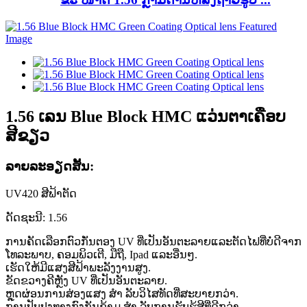
1.56 ເລນ Blue Block HMC ແວ່ນຕາເຄືອບ
ສີຂຽວ
ລາຍລະອຽດສັ້ນ:
UV420 ສີຟ້າຕັດ
ດັດຊະນີ: 1.56
ການຄັດເລືອກຕົວກັ່ນຕອງ UV ທີ່ເປັນອັນຕະລາຍແລະຕັດໄຟທີ່ບໍ່ດີຈາກ
ໂທລະພາບ, ຄອມພິວເຕີ, ມືຖື, Ipad ແລະອື່ນໆ.
ເຮັດໃຫ້ມີແສງສີຟ້າພະລັງງານສູງ.
ຂັດຂວາງຄີຫຼັງ UV ທີ່ເປັນອັນຕະລາຍ.
ຫຼຸດຜ່ອນການສ່ອງແສງ ສຳ ລັບວິໄສທັດທີ່ສະບາຍກວ່າ.
ການປັບປຸງທາງກົງກັນຂ້າມ ສຳ ລັບການຮັບຮູ້ສີທີ່ດີກວ່າ.