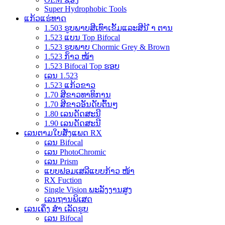
Super Hydrophobic Tools
ແກ້ວແຮ່ທາດ
1.503 ຮູບພາບສີເທົາເຂັ້ມແລະສີນ້ ຳ ຕານ
1.523 ແບນ Top Bifocal
1.523 ຮູບພາບ Chormic Grey & Brown
1.523 ກ້າວ ໜ້າ
1.523 Bifocal Top ຮອບ
ເລນ 1.523
1.523 ແກ້ວຂາວ
1.70 ສີຂາວທາທິການ
1.70 ສີຂາວອັນດັບຕົ້ນໆ
1.80 ເລນດັດສະນີ
1.90 ເລນດັດສະນີ
ເລນຕາມໃບສັ່ງແພດ RX
ເລນ Bifocal
ເລນ PhotoChromic
ເລນ Prism
ແບບຟອມເສລີແບບກ້າວ ໜ້າ
RX Fuction
Single Vision ພະລັງງານສູງ
ເລນຖານພິເສດ
ເລນເຄິ່ງ ສຳ ເລັດຮູບ
ເລນ Bifocal