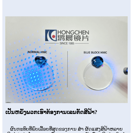
ເປັນຫຍັງພວກເຮົາຕ້ອງການເລນຕັດສີຟ້າ?
ຜົນກະທົບທີ່ພົບເລື້ອຍທີ່ສຸດຂອງການ ສຳ ຜັດແສງສີຟ້າຫລາຍ