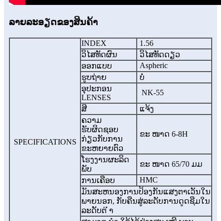
ລາຍລະອຽດຂອງສິນຄ້າ
INDEX
1.56
ວິໄສທັດຜົນ
ວິໄສທັດດຽວ
Aspheric
ອອກ​ແບບ
ຮູບຖ່າຍ
ບໍ່
ອຸປະກອນ
NK-55
LENSES
ສີ
ແຈ້ງ
ຄວາມ
ຮັບຜິດຊອບ
ຂະ ໜາດ 6-8H
ກ່ຽວກັບການ
SPECIFICATIONS
ຂະຫຍາຍຕົວ
ໂຮງງານຜະລິດ
ຂະ ໜາດ 65/70 ມມ
ພັບ
HMC
ການເຄືອບ
ມັນສະຫນອງການປ້ອງກັນແສງຕາເວັນໃນ
ພາຍນອກ, ກັບຄືນສູ່ລະດັບການດູດຊືມໃນ
ລະດັບຕ່ ຳ