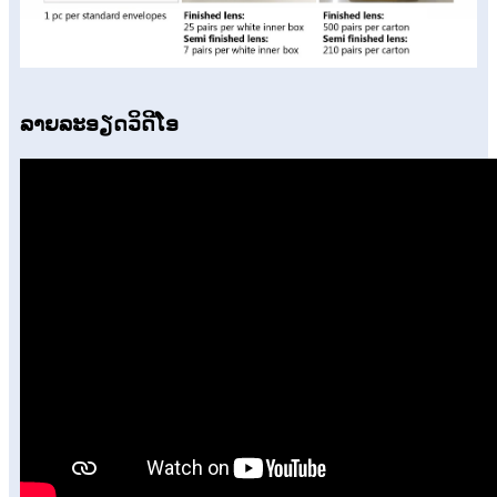
ລາຍລະອຽດວິດີໂອ